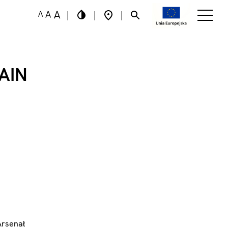
|
|
|
AIN
Arsenał