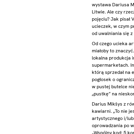
wystawa Dariusa Mi
Litwie. Ale czy rz
pojęciu? Jak pisał 
ucieczek, w czym p
od uwalniania się z
Od czego ucieka ar
miałoby to znaczyć
lokalna produkcja 
supermarketach. In
którą sprzedał na e
pogłosek o ogranic
w pustej butelce n
„pustkę” na niesko
Darius Mikšys z ró
kawiarni. „To nie j
artystycznego i/lub
oprowadzania po wy
„Wspólny kod: 5 ko