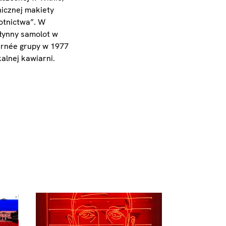
nicznej makiety
otnictwa”. W
słynny samolot w
urnée grupy w 1977
alnej kawiarni.