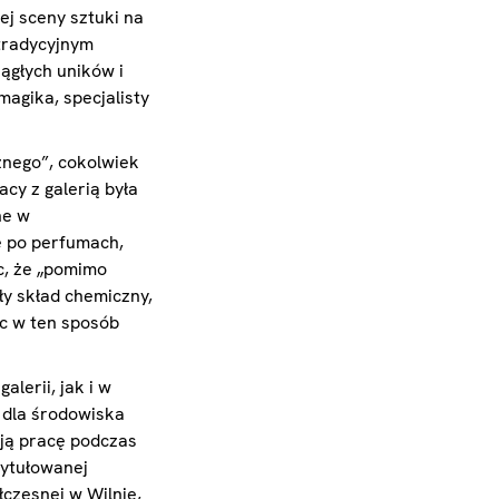
ej sceny sztuki na
 tradycyjnym
iągłych uników i
agika, specjalisty
znego”, cokolwiek
cy z galerią była
ne w
ę po perfumach,
ąc, że „pomimo
ły skład chemiczny,
ąc w ten sposób
lerii, jak i w
o dla środowiska
woją pracę podczas
tytułowanej
czesnej w Wilnie,