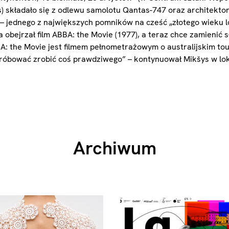
) składało się z odlewu samolotu Qantas-747 oraz architekto
 – jednego z największych pomników na cześć „złotego wieku l
a obejrzał film ABBA: the Movie (1977), a teraz chce zamienić 
 the Movie jest filmem pełnometrażowym o australijskim to
róbować zrobić coś prawdziwego” – kontynuował Mikšys w lok
Archiwum