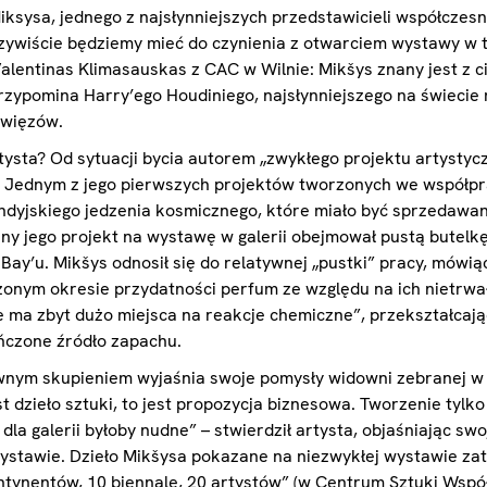
ksysa, jednego z najsłynniejszych przedstawicieli współczesn
eczywiście będziemy mieć do czynienia z otwarciem wystawy w
Valentinas Klimasauskas z CAC w Wilnie: Mikšys znany jest z c
rzypomina Harry’ego Houdiniego, najsłynniejszego na świecie m
 więzów.
tysta? Od sytuacji bycia autorem „zwykłego projektu artystyc
. Jednym z jego pierwszych projektów tworzonych we współpra
indyjskiego jedzenia kosmicznego, które miało być sprzedawa
ny jego projekt na wystawę w galerii obejmował pustą butelk
Bay’u. Mikšys odnosił się do relatywnej „pustki” pracy, mówi
zonym okresie przydatności perfum ze względu na ich nietrwa
ie ma zbyt dużo miejsca na reakcje chemiczne”, przekształcaj
ńczone źródło zapachu.
wnym skupieniem wyjaśnia swoje pomysły widowni zebranej w ga
est dzieło sztuki, to jest propozycja biznesowa. Tworzenie tylk
 dla galerii byłoby nudne” – stwierdził artysta, objaśniając s
stawie. Dzieło Mikšysa pokazane na niezwykłej wystawie za
ntynentów, 10 biennale, 20 artystów” (w Centrum Sztuki Współ