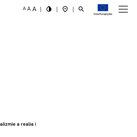
|
|
|
lizmie a realia i