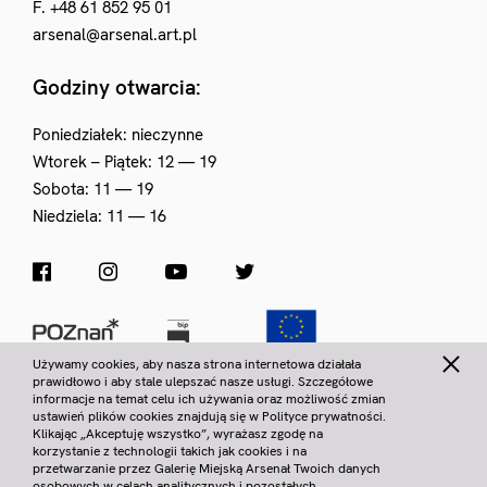
F. +48 61 852 95 01
arsenal@arsenal.art.pl
Godziny otwarcia:
Poniedziałek: nieczynne
Wtorek – Piątek: 12 — 19
Sobota: 11 — 19
Niedziela: 11 — 16
Używamy cookies, aby nasza strona internetowa działała
prawidłowo i aby stale ulepszać nasze usługi. Szczegółowe
informacje na temat celu ich używania oraz możliwość zmian
Statut galerii
ustawień plików cookies znajdują się w Polityce prywatności.
Regulamin Komisji Nabytków
Klikając „Akceptuję wszystko”, wyrażasz zgodę na
Współpraca
korzystanie z technologii takich jak cookies i na
Deklaracja dostępności
przetwarzanie przez Galerię Miejską Arsenał Twoich danych
RODO
osobowych w celach analitycznych i pozostałych,