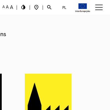
|
|
|
PL
ons